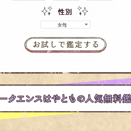
年
月
日