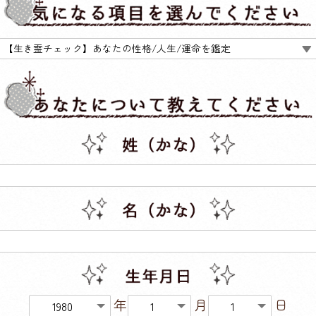
【生き霊チェック】あなたの性格/人生/運命を鑑定
年
月
日