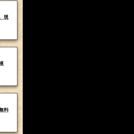
、現
傾
無料