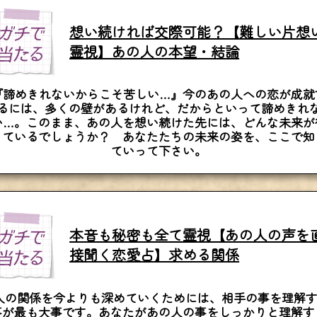
想い続ければ交際可能？【難しい片想
霊視】あの人の本望・結論
『諦めきれないからこそ苦しい…』今のあの人への恋が成就
るには、多くの壁があるけれど、だからといって諦めきれ
い…。このまま、あの人を想い続けた先には、どんな未来が
っているでしょうか？ あなたたちの未来の姿を、ここで知
ていって下さい。
本音も秘密も全て霊視【あの人の声を
接聞く恋愛占】求める関係
人の関係を今よりも深めていくためには、相手の事を理解
事が最も大事です。あなたがあの人の事をしっかりと理解す