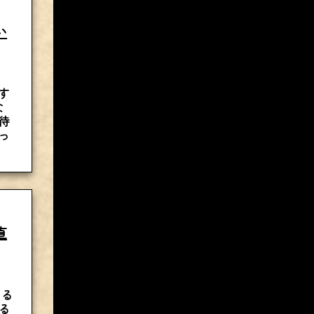
い
す
な
待
っ
直
する
る