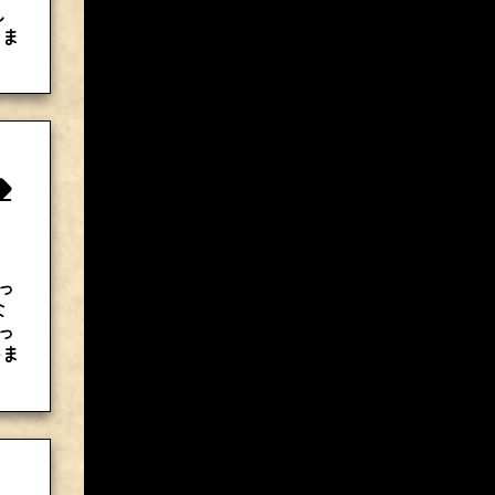
し
しま
◆
っ
な
っ
かま