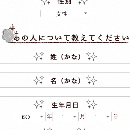
年
月
日