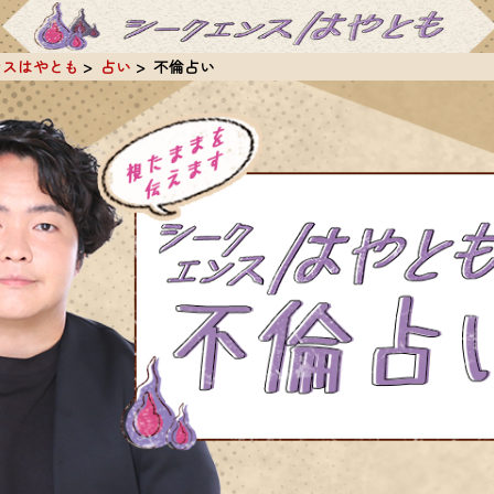
ンスはやとも
占い
不倫占い