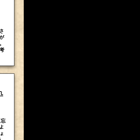
さ
が
。
考
れ
を忘
よ
ょ
う