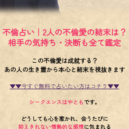
不倫占い｜2人の不倫愛の結末は？
相手の気持ち・決断も全て鑑定
この不倫愛は成就する？
あの人の生き霊から本心と結末を視抜きます
▼▼今すぐ無料で占いたい方はコチラ▼▼
シークエンスはやとも
です。
どうしても心を惹かれ、会うたびに
抑えきれない情熱的な感情
に包まれる