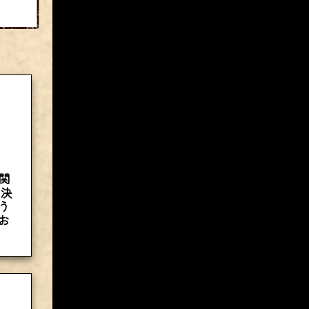
関
な決
う
お