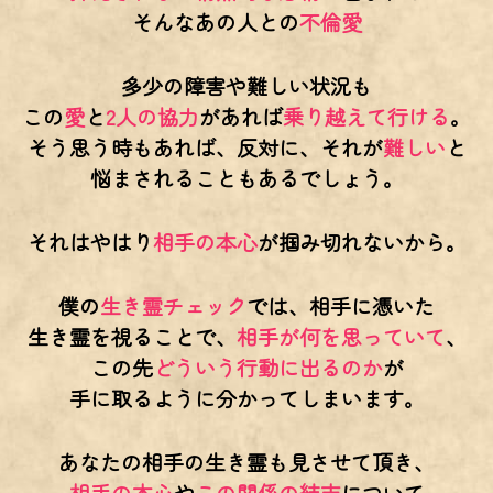
そんなあの人との
不倫愛
多少の障害や難しい状況も
この
愛
と
2人の協力
があれば
乗り越えて行ける
。
そう思う時もあれば、反対に、それが
難しい
と
悩まされることもあるでしょう。
それはやはり
相手の本心
が掴み切れないから。
僕の
生き霊チェック
では、相手に憑いた
生き霊を視ることで、
相手が何を思っていて
、
この先
どういう行動に出るのか
が
手に取るように分かってしまいます。
あなたの相手の生き霊も見させて頂き、
相手の本心
や
この関係の結末
について