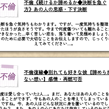
不倫《続けるか諦めるか◆決断を急ぐ
方》あの人の思惑・下す決断
決断を急ぐ気持ちもわかります。ですが、一度気持ちを整理
せたほうが良さそうです。今まで何度傷ついても離れること
できなかった…辛く苦しい恋を、落ち着いて見極めましょう
そのために必要で大切なことをお伝えしますので、じっくり
えてみてください…。
不倫復縁◆別れても好きな彼【諦めら
ない想い】感情・再燃可否
度は愛し合っていた2人…。まだ、あなたはあの人のこと
れることができず、今もあの人のことを考えてしまっている
うですね。今、あの人はどんな状況に身を置いているのでし
うか？ また、あの人の心にあなたは存在しているのかど