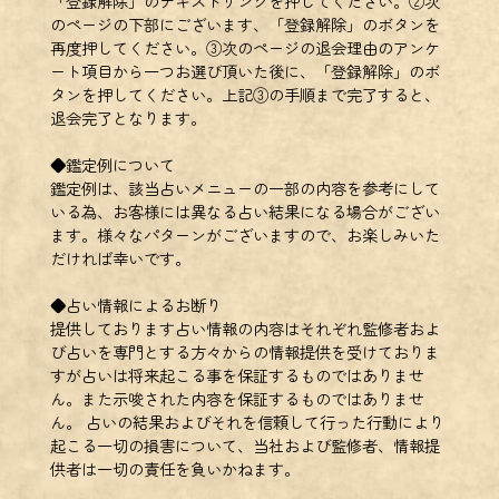
「登録解除」のテキストリンクを押してください。②次
のページの下部にございます、「登録解除」のボタンを
再度押してください。③次のページの退会理由のアンケ
ート項目から一つお選び頂いた後に、「登録解除」のボ
タンを押してください。上記③の手順まで完了すると、
退会完了となります。
◆鑑定例について
鑑定例は、該当占いメニューの一部の内容を参考にして
いる為、お客様には異なる占い結果になる場合がござい
ます。様々なパターンがございますので、お楽しみいた
だければ幸いです。
◆占い情報によるお断り
提供しております占い情報の内容はそれぞれ監修者およ
び占いを専門とする方々からの情報提供を受けておりま
すが占いは将来起こる事を保証するものではありませ
ん。また示唆された内容を保証するものではありませ
ん。 占いの結果およびそれを信頼して行った行動により
起こる一切の損害について、当社および監修者、情報提
供者は一切の責任を負いかねます。