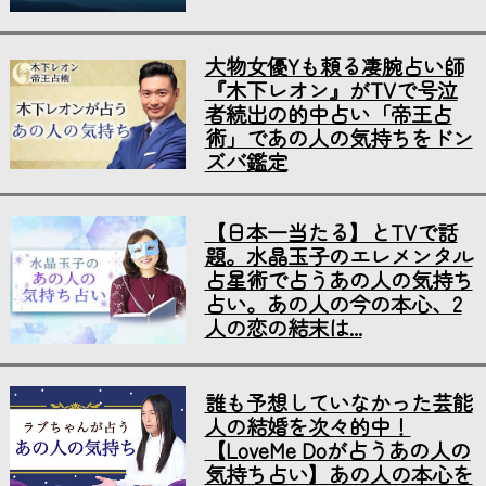
大物女優Yも頼る凄腕占い師
『木下レオン』がTVで号泣
者続出の的中占い「帝王占
術」であの人の気持ちをドン
ズバ鑑定
【日本一当たる】とTVで話
題。水晶玉子のエレメンタル
占星術で占うあの人の気持ち
占い。あの人の今の本心、2
人の恋の結末は...
誰も予想していなかった芸能
人の結婚を次々的中！
【LoveMe Doが占うあの人の
気持ち占い】あの人の本心を