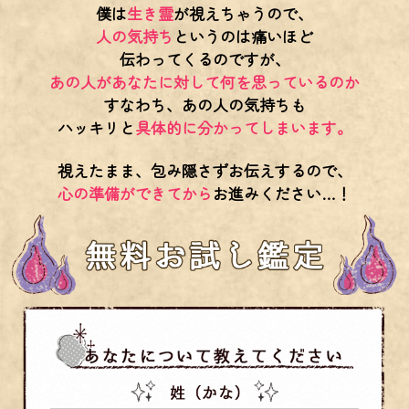
僕は
生き霊
が視えちゃうので、
人の気持ち
というのは痛いほど
伝わってくるのですが、
あの人があなたに対して何を思っているのか
すなわち、あの人の気持ちも
ハッキリと
具体的に分かってしまいます。
視えたまま、包み隠さずお伝えするので、
心の準備ができてから
お進みください…！