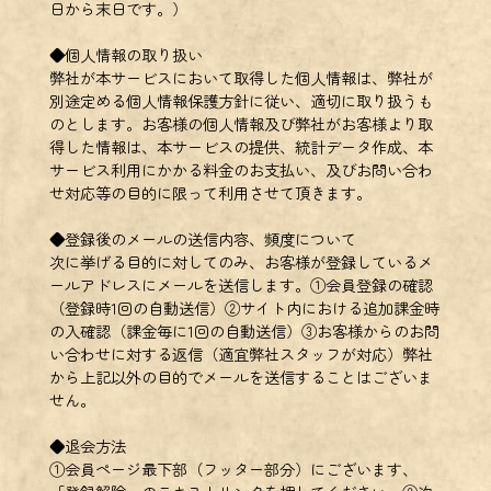
日から末日です。）
◆個人情報の取り扱い
弊社が本サービスにおいて取得した個人情報は、弊社が
別途定める個人情報保護方針に従い、適切に取り扱うも
のとします。お客様の個人情報及び弊社がお客様より取
得した情報は、本サービスの提供、統計データ作成、本
サービス利用にかかる料金のお支払い、及びお問い合わ
せ対応等の目的に限って利用させて頂きます。
◆登録後のメールの送信内容、頻度について
次に挙げる目的に対してのみ、お客様が登録しているメ
ールアドレスにメールを送信します。①会員登録の確認
（登録時1回の自動送信）②サイト内における追加課金時
の入確認（課金毎に1回の自動送信）③お客様からのお問
い合わせに対する返信（適宜弊社スタッフが対応）弊社
から上記以外の目的でメールを送信することはございま
せん。
◆退会方法
①会員ページ最下部（フッター部分）にございます、