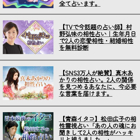
全て占います。
【TVで今話題の占い師】村
野弘味の相性占い｜生年月日
で2人の恋愛相性・結婚相性
を無料診断
【SNS3万人が絶賛】真木あ
かりの相性占い。2人の関係
を見つめるあなたに、今必要
な言葉を届けます。
【青森イタコ】松田広子の相
性霊視占い「あの人の魂にお
聞きして2人の相性がハッキ
リと視えました…」