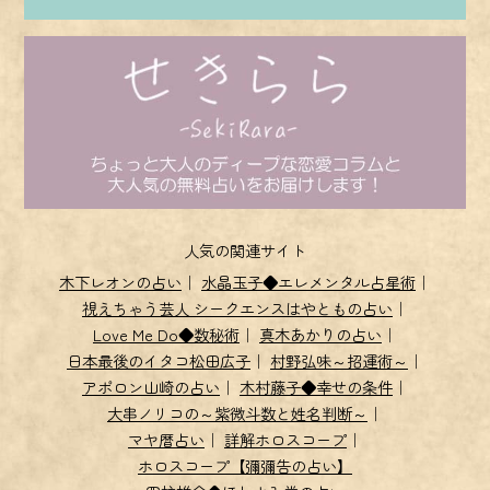
人気の関連サイト
木下レオンの占い
｜
水晶玉子◆エレメンタル占星術
｜
視えちゃう芸人 シークエンスはやともの占い
｜
Love Me Do◆数秘術
｜
真木あかりの占い
｜
日本最後のイタコ松田広子
｜
村野弘味～招運術～
｜
アポロン山崎の占い
｜
木村藤子◆幸せの条件
｜
大串ノリコの～紫微斗数と姓名判断～
｜
マヤ暦占い
｜
詳解ホロスコープ
｜
ホロスコープ【彌彌告の占い】