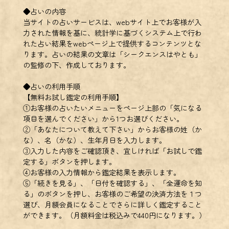
◆占いの内容
当サイトの占いサービスは、webサイト上でお客様が入
力された情報を基に、統計学に基づくシステム上で行わ
れた占い結果をwebページ上で提供するコンテンツとな
ります。占いの結果の文章は「シークエンスはやとも」
の監修の下、作成しております。
◆占いの利用手順
【無料お試し鑑定の利用手順】
①お客様の占いたいメニューをページ上部の「気になる
項目を選んでください」から1つお選びください。
②「あなたについて教えて下さい」からお客様の姓（か
な）、名（かな）、生年月日を入力します。
③入力した内容をご確認頂き、宜しければ「お試しで鑑
定する」ボタンを押します。
④お客様の入力情報から鑑定結果を表示します。
⑤「続きを見る」、「日付を確認する」、「全運命を知
る」のボタンを押し、お客様のご希望の決済方法を１つ
選び、月額会員になることでさらに詳しく鑑定すること
ができます。（月額料金は税込みで440円になります。）