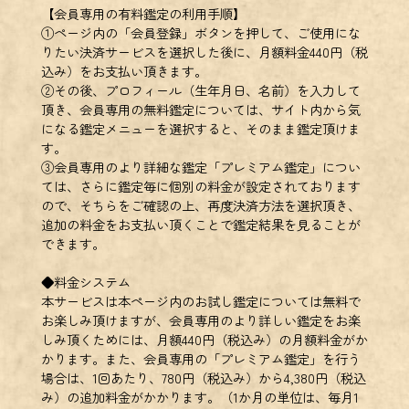
【会員専用の有料鑑定の利用手順】
①ページ内の「会員登録」ボタンを押して、ご使用にな
りたい決済サービスを選択した後に、月額料金440円（税
込み）をお支払い頂きます。
②その後、プロフィール（生年月日、名前）を入力して
頂き、会員専用の無料鑑定については、サイト内から気
になる鑑定メニューを選択すると、そのまま鑑定頂けま
す。
③会員専用のより詳細な鑑定「プレミアム鑑定」につい
ては、さらに鑑定毎に個別の料金が設定されております
ので、そちらをご確認の上、再度決済方法を選択頂き、
追加の料金をお支払い頂くことで鑑定結果を見ることが
できます。
◆料金システム
本サービスは本ページ内のお試し鑑定については無料で
お楽しみ頂けますが、会員専用のより詳しい鑑定をお楽
しみ頂くためには、月額440円（税込み）の月額料金がか
かります。また、会員専用の「プレミアム鑑定」を行う
場合は、1回あたり、780円（税込み）から4,380円（税込
み）の追加料金がかかります。（1か月の単位は、毎月1