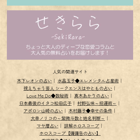
人気の関連サイト
木下レオンの占い
｜
水晶玉子◆エレメンタル占星術
｜
視えちゃう芸人 シークエンスはやともの占い
｜
Love Me Do◆数秘術
｜
真木あかりの占い
｜
日本最後のイタコ松田広子
｜
村野弘味～招運術～
｜
アポロン山崎の占い
｜
木村藤子◆幸せの条件
｜
大串ノリコの～紫微斗数と姓名判断～
｜
マヤ暦占い
｜
詳解ホロスコープ
｜
ホロスコープ【彌彌告の占い】