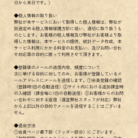
日から末日です。）
◆個人情報の取り扱い
弊社が本サービスにおいて取得した個人情報は、弊社が
別途定める個人情報保護方針に従い、適切に取り扱うも
のとします。お客様の個人情報及び弊社がお客様より取
得した情報は、本サービスの提供、統計データ作成、本
サービス利用にかかる料金のお支払い、及びお問い合わ
せ対応等の目的に限って利用させて頂きます。
◆登録後のメールの送信内容、頻度について
次に挙げる目的に対してのみ、お客様が登録しているメ
ールアドレスにメールを送信します。①会員登録の確認
（登録時1回の自動送信）②サイト内における追加課金時
の入確認（課金毎に1回の自動送信）③お客様からのお問
い合わせに対する返信（適宜弊社スタッフが対応）弊社
から上記以外の目的でメールを送信することはございま
せん。
◆退会方法
①会員ページ最下部（フッター部分）にございます、