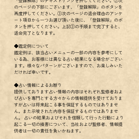
「登録解除」のテキストリンクを押してください。②次
のページの下部にございます、「登録解除」のボタンを
再度押してください。③次のページの退会理由のアンケ
ート項目から一つお選び頂いた後に、「登録解除」のボ
タンを押してください。上記③の手順まで完了すると、
退会完了となります。
◆鑑定例について
鑑定例は、該当占いメニューの一部の内容を参考にして
いる為、お客様には異なる占い結果になる場合がござい
ます。様々なパターンがございますので、お楽しみいた
だければ幸いです。
◆占い情報によるお断り
提供しております占い情報の内容はそれぞれ監修者およ
び占いを専門とする方々からの情報提供を受けておりま
すが占いは将来起こる事を保証するものではありませ
ん。また示唆された内容を保証するものではありませ
ん。 占いの結果およびそれを信頼して行った行動により
起こる一切の損害について、当社および監修者、情報提
供者は一切の責任を負いかねます。