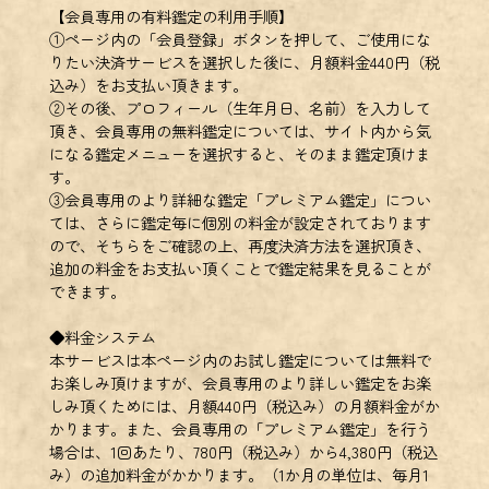
【会員専用の有料鑑定の利用手順】
①ページ内の「会員登録」ボタンを押して、ご使用にな
りたい決済サービスを選択した後に、月額料金440円（税
込み）をお支払い頂きます。
②その後、プロフィール（生年月日、名前）を入力して
頂き、会員専用の無料鑑定については、サイト内から気
になる鑑定メニューを選択すると、そのまま鑑定頂けま
す。
③会員専用のより詳細な鑑定「プレミアム鑑定」につい
ては、さらに鑑定毎に個別の料金が設定されております
ので、そちらをご確認の上、再度決済方法を選択頂き、
追加の料金をお支払い頂くことで鑑定結果を見ることが
できます。
◆料金システム
本サービスは本ページ内のお試し鑑定については無料で
お楽しみ頂けますが、会員専用のより詳しい鑑定をお楽
しみ頂くためには、月額440円（税込み）の月額料金がか
かります。また、会員専用の「プレミアム鑑定」を行う
場合は、1回あたり、780円（税込み）から4,380円（税込
み）の追加料金がかかります。（1か月の単位は、毎月1