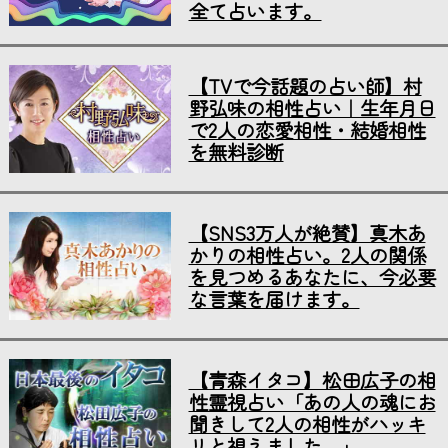
全て占います。
【TVで今話題の占い師】村
野弘味の相性占い｜生年月日
で2人の恋愛相性・結婚相性
を無料診断
【SNS3万人が絶賛】真木あ
かりの相性占い。2人の関係
を見つめるあなたに、今必要
な言葉を届けます。
【青森イタコ】松田広子の相
性霊視占い「あの人の魂にお
聞きして2人の相性がハッキ
リと視えました…」