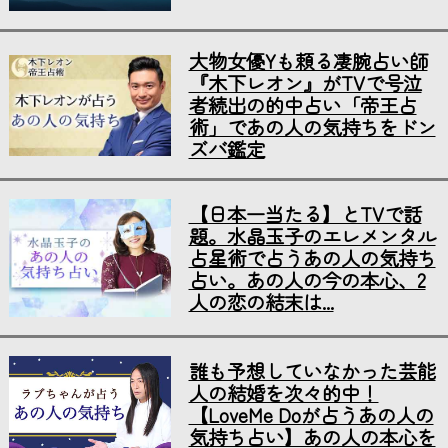
大物女優Yも頼る凄腕占い師
『木下レオン』がTVで号泣
者続出の的中占い「帝王占
術」であの人の気持ちをドン
ズバ鑑定
【日本一当たる】とTVで話
題。水晶玉子のエレメンタル
占星術で占うあの人の気持ち
占い。あの人の今の本心、2
人の恋の結末は...
誰も予想していなかった芸能
人の結婚を次々的中！
【LoveMe Doが占うあの人の
気持ち占い】あの人の本心を