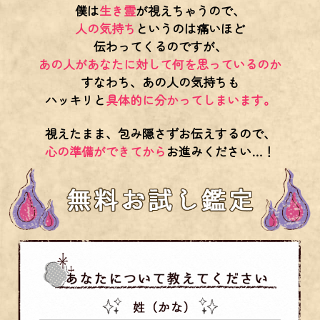
僕は
生き霊
が視えちゃうので、
人の気持ち
というのは痛いほど
伝わってくるのですが、
あの人があなたに対して何を思っているのか
すなわち、あの人の気持ちも
ハッキリと
具体的に分かってしまいます。
視えたまま、包み隠さずお伝えするので、
心の準備ができてから
お進みください…！