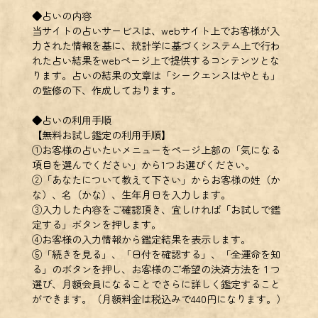
◆占いの内容
当サイトの占いサービスは、webサイト上でお客様が入
力された情報を基に、統計学に基づくシステム上で行わ
れた占い結果をwebページ上で提供するコンテンツとな
ります。占いの結果の文章は「シークエンスはやとも」
の監修の下、作成しております。
◆占いの利用手順
【無料お試し鑑定の利用手順】
①お客様の占いたいメニューをページ上部の「気になる
項目を選んでください」から1つお選びください。
②「あなたについて教えて下さい」からお客様の姓（か
な）、名（かな）、生年月日を入力します。
③入力した内容をご確認頂き、宜しければ「お試しで鑑
定する」ボタンを押します。
④お客様の入力情報から鑑定結果を表示します。
⑤「続きを見る」、「日付を確認する」、「全運命を知
る」のボタンを押し、お客様のご希望の決済方法を１つ
選び、月額会員になることでさらに詳しく鑑定すること
ができます。（月額料金は税込みで440円になります。）