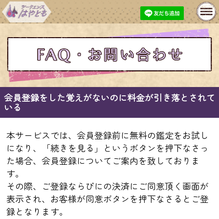
MENU
基本性格鑑定
開運おみくじ
プレミアム鑑定
長期継続特典
今月の特集
無料鑑定
会員登録をした覚えがないのに料金が引き落とされて
いる
購入履歴
プロフィール変更
本サービスでは、会員登録前に無料の鑑定をお試し
お問い合わせ
あとで占うリスト
になり、「続きを見る」というボタンを押下なさっ
た場合、会員登録についてご案内を致しておりま
メルマガ登録・解除
す。
その際、ご登録ならびにの決済にご同意頂く画面が
表示され、お客様が同意ボタンを押下なさるとご登
録となります。
人生
仕事
出会い