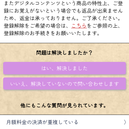
またデジタルコンテンツという商品の特性上、ご登
結婚
好きな人の気持ち
録にお覚えがないという場合でも返品が出来ません
ため、返金は承っておりません。ご了承ください。
片想いは成就する?
相性
登録解除をご希望の場合は、
こちら
をご参照の上、
宿縁
復縁
不倫
登録解除のお手続きをお願いいたします。
あの人の夜の姿
問題は解決しましたか？
はい、解決しました
いいえ、解決していないので問い合わせします
他にもこんな質問が見られています。
月額料金の決済が重複している