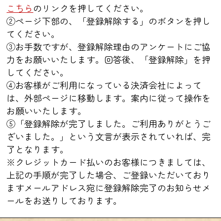
こちら
のリンクを押してください。
結婚
好きな人の気持ち
②ページ下部の、「登録解除する」のボタンを押し
てください。
片想いは成就する?
相性
③お手数ですが、登録解除理由のアンケートにご協
宿縁
復縁
不倫
力をお願いいたします。回答後、「登録解除」を押
してください。
あの人の夜の姿
④お客様がご利用になっている決済会社によって
は、外部ページに移動します。案内に従って操作を
お願いいたします。
⑤「登録解除が完了しました。ご利用ありがとうご
ざいました。」という文言が表示されていれば、完
了となります。
※クレジットカード払いのお客様につきましては、
上記の手順が完了した場合、ご登録いただいており
ますメールアドレス宛に登録解除完了のお知らせメ
ールをお送りしております。