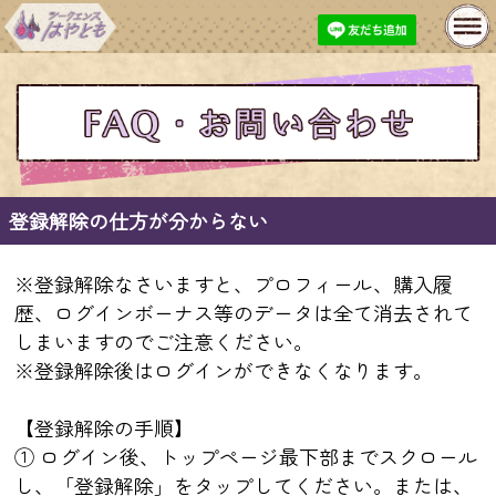
MENU
基本性格鑑定
開運おみくじ
プレミアム鑑定
長期継続特典
今月の特集
無料鑑定
登録解除の仕方が分からない
購入履歴
プロフィール変更
※登録解除なさいますと、プロフィール、購入履
歴、ログインボーナス等のデータは全て消去されて
お問い合わせ
あとで占うリスト
しまいますのでご注意ください。
※登録解除後はログインができなくなります。
メルマガ登録・解除
【登録解除の手順】
① ログイン後、トップページ最下部までスクロール
人生
仕事
出会い
し、「登録解除」をタップしてください。または、