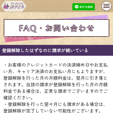
MENU
基本性格鑑定
開運おみくじ
プレミアム鑑定
長期継続特典
今月の特集
無料鑑定
登録解除したはずなのに請求が続いている
購入履歴
プロフィール変更
・お客様のクレジットカードの決済締め日やお支払
い月、キャリア決済のお支払い月にもよりますが、
お問い合わせ
あとで占うリスト
登録解除を行った月の月額料金は、翌月に引き落と
されます。当該の請求が登録解除を行った月の月額
メルマガ登録・解除
料金である場合は、正常な請求でございますのでご
確認ください。
・登録解除を行った翌々月にも請求がある場合は、
人生
仕事
出会い
登録解除が完了していない可能性がございます。