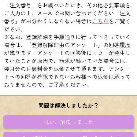
「注文番号」をお調べいただき、その他必要事項を
結婚
好きな人の気持ち
ご入力の上、メールでお問い合わせください「注文
番号」がお分かりにならない場合は
こちら
をご覧く
片想いは成就する?
相性
ださい。
宿縁
復縁
不倫
※なお、登録解除を手順通りに行って下さっている
場合は、「登録解除理由のアンケート」の回答履歴
あの人の夜の姿
が残ります。アンケートの回答後にエラーが発生し
ていたことが原因で、請求が続いていた場合には、
翌月分の月額料金を返金させて頂きます。アンケー
トへの回答が確認できないお客様への返金は承って
おりませんので、ご了承ください。
問題は解決しましたか？
はい、解決しました