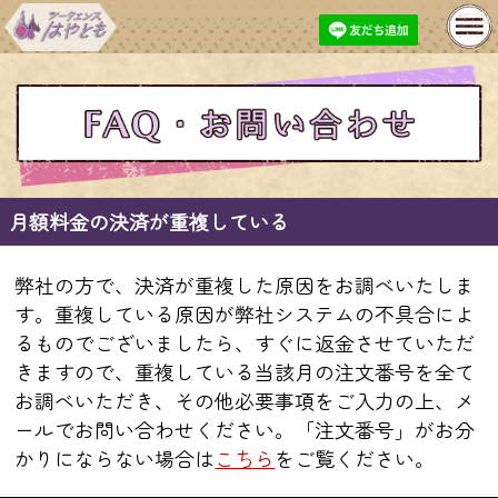
MENU
基本性格鑑定
開運おみくじ
プレミアム鑑定
長期継続特典
今月の特集
無料鑑定
月額料金の決済が重複している
購入履歴
プロフィール変更
弊社の方で、決済が重複した原因をお調べいたしま
す。重複している原因が弊社システムの不具合によ
お問い合わせ
あとで占うリスト
るものでございましたら、すぐに返金させていただ
きますので、重複している当該月の注文番号を全て
メルマガ登録・解除
お調べいただき、その他必要事項をご入力の上、メ
ールでお問い合わせください。「注文番号」がお分
かりにならない場合は
こちら
をご覧ください。
人生
仕事
出会い