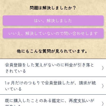
結婚
好きな人の気持ち
問題は解決しましたか？
片想いは成就する?
相性
はい、解決しました
宿縁
復縁
不倫
いいえ、解決していないので問い合わせします
あの人の夜の姿
他にもこんな質問が見られています。
会員登録をした覚えがないのに料金が引き落と
されている
1ヶ月だけのつもりで会員登録したが、請求が続
いている
既に購入したことのある鑑定に、再度支払いが