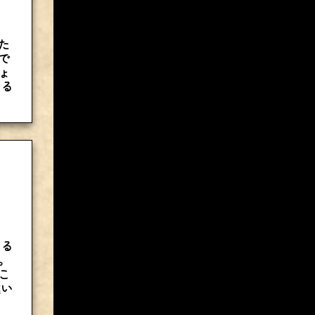
た
で
ょ
くる
ある
。
こ
違い