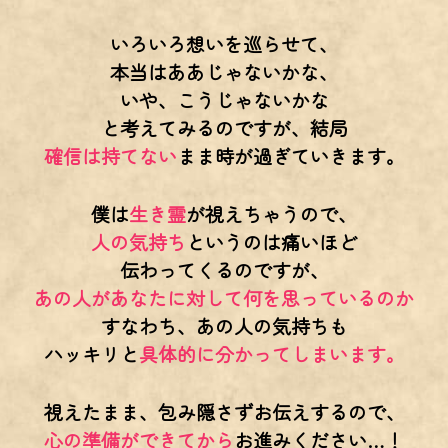
いろいろ想いを巡らせて、
本当はああじゃないかな、
いや、こうじゃないかな
と考えてみるのですが、結局
確信は持てない
まま時が過ぎていきます。
僕は
生き霊
が視えちゃうので、
人の気持ち
というのは痛いほど
伝わってくるのですが、
あの人があなたに対して何を思っているのか
すなわち、あの人の気持ちも
ハッキリと
具体的に分かってしまいます。
視えたまま、包み隠さずお伝えするので、
心の準備ができてから
お進みください…！