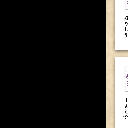
う
【
で