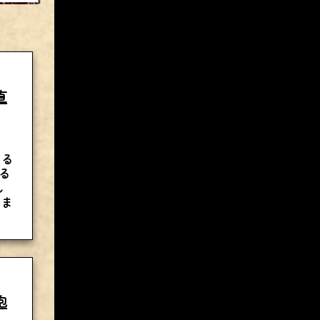
直
する
る
し
しま
抱