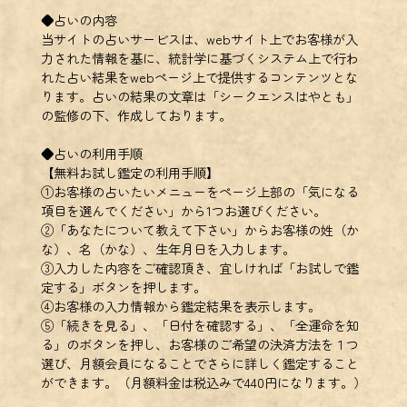
◆占いの内容
当サイトの占いサービスは、webサイト上でお客様が入
力された情報を基に、統計学に基づくシステム上で行わ
れた占い結果をwebページ上で提供するコンテンツとな
ります。占いの結果の文章は「シークエンスはやとも」
の監修の下、作成しております。
◆占いの利用手順
【無料お試し鑑定の利用手順】
①お客様の占いたいメニューをページ上部の「気になる
項目を選んでください」から1つお選びください。
②「あなたについて教えて下さい」からお客様の姓（か
な）、名（かな）、生年月日を入力します。
③入力した内容をご確認頂き、宜しければ「お試しで鑑
定する」ボタンを押します。
④お客様の入力情報から鑑定結果を表示します。
⑤「続きを見る」、「日付を確認する」、「全運命を知
る」のボタンを押し、お客様のご希望の決済方法を１つ
選び、月額会員になることでさらに詳しく鑑定すること
ができます。（月額料金は税込みで440円になります。）