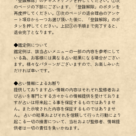
「登録解除」のテキストリンクを押してください。②次
のページの下部にございます、「登録解除」のボタンを
再度押してください。③次のページの退会理由のアンケ
ート項目から一つお選び頂いた後に、「登録解除」のボ
タンを押してください。上記③の手順まで完了すると、
退会完了となります。
◆鑑定例について
鑑定例は、該当占いメニューの一部の内容を参考にして
いる為、お客様には異なる占い結果になる場合がござい
ます。様々なパターンがございますので、お楽しみいた
だければ幸いです。
◆占い情報によるお断り
提供しております占い情報の内容はそれぞれ監修者およ
び占いを専門とする方々からの情報提供を受けておりま
すが占いは将来起こる事を保証するものではありませ
ん。また示唆された内容を保証するものではありませ
ん。 占いの結果およびそれを信頼して行った行動により
起こる一切の損害について、当社および監修者、情報提
供者は一切の責任を負いかねます。