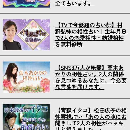
全て占います。
【TVで今話題の占い師】村
野弘味の相性占い｜生年月日
で2人の恋愛相性・結婚相性
を無料診断
【SNS3万人が絶賛】真木あ
かりの相性占い。2人の関係
を見つめるあなたに、今必要
な言葉を届けます。
【青森イタコ】松田広子の相
性霊視占い「あの人の魂にお
聞きして2人の相性がハッキ
リと視えました…」