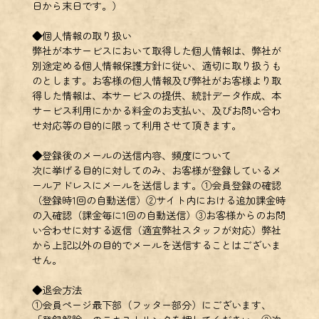
日から末日です。）
◆個人情報の取り扱い
弊社が本サービスにおいて取得した個人情報は、弊社が
別途定める個人情報保護方針に従い、適切に取り扱うも
のとします。お客様の個人情報及び弊社がお客様より取
得した情報は、本サービスの提供、統計データ作成、本
サービス利用にかかる料金のお支払い、及びお問い合わ
せ対応等の目的に限って利用させて頂きます。
◆登録後のメールの送信内容、頻度について
次に挙げる目的に対してのみ、お客様が登録しているメ
ールアドレスにメールを送信します。①会員登録の確認
（登録時1回の自動送信）②サイト内における追加課金時
の入確認（課金毎に1回の自動送信）③お客様からのお問
い合わせに対する返信（適宜弊社スタッフが対応）弊社
から上記以外の目的でメールを送信することはございま
せん。
◆退会方法
①会員ページ最下部（フッター部分）にございます、