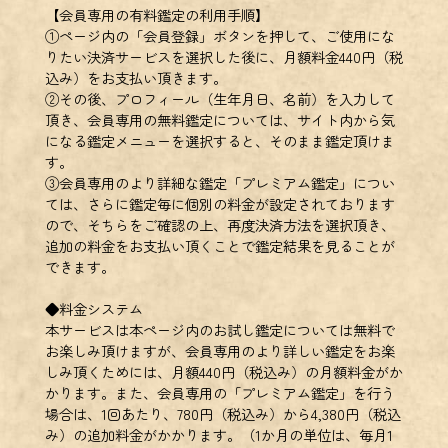
【会員専用の有料鑑定の利用手順】
①ページ内の「会員登録」ボタンを押して、ご使用にな
りたい決済サービスを選択した後に、月額料金440円（税
込み）をお支払い頂きます。
②その後、プロフィール（生年月日、名前）を入力して
頂き、会員専用の無料鑑定については、サイト内から気
になる鑑定メニューを選択すると、そのまま鑑定頂けま
す。
③会員専用のより詳細な鑑定「プレミアム鑑定」につい
ては、さらに鑑定毎に個別の料金が設定されております
ので、そちらをご確認の上、再度決済方法を選択頂き、
追加の料金をお支払い頂くことで鑑定結果を見ることが
できます。
◆料金システム
本サービスは本ページ内のお試し鑑定については無料で
お楽しみ頂けますが、会員専用のより詳しい鑑定をお楽
しみ頂くためには、月額440円（税込み）の月額料金がか
かります。また、会員専用の「プレミアム鑑定」を行う
場合は、1回あたり、780円（税込み）から4,380円（税込
み）の追加料金がかかります。（1か月の単位は、毎月1