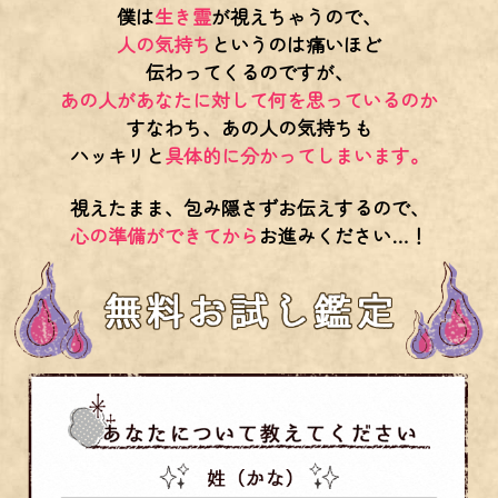
僕は
生き霊
が視えちゃうので、
人の気持ち
というのは痛いほど
伝わってくるのですが、
あの人があなたに対して何を思っているのか
すなわち、あの人の気持ちも
ハッキリと
具体的に分かってしまいます。
視えたまま、包み隠さずお伝えするので、
心の準備ができてから
お進みください…！