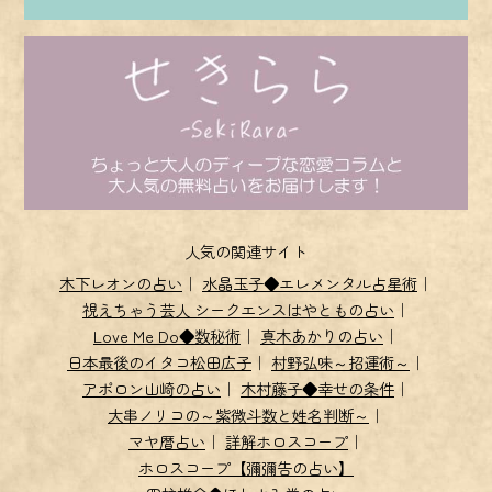
人気の関連サイト
木下レオンの占い
｜
水晶玉子◆エレメンタル占星術
｜
視えちゃう芸人 シークエンスはやともの占い
｜
Love Me Do◆数秘術
｜
真木あかりの占い
｜
日本最後のイタコ松田広子
｜
村野弘味～招運術～
｜
アポロン山崎の占い
｜
木村藤子◆幸せの条件
｜
大串ノリコの～紫微斗数と姓名判断～
｜
マヤ暦占い
｜
詳解ホロスコープ
｜
ホロスコープ【彌彌告の占い】