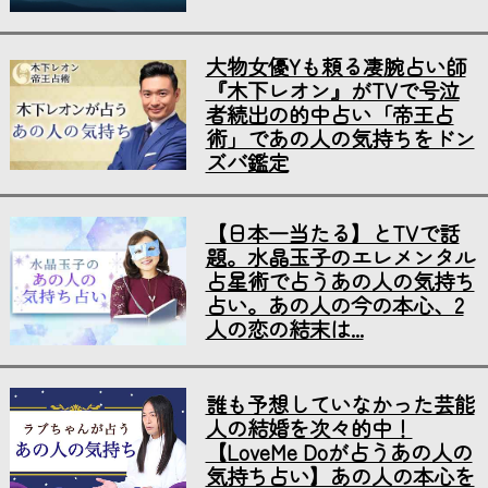
大物女優Yも頼る凄腕占い師
『木下レオン』がTVで号泣
者続出の的中占い「帝王占
術」であの人の気持ちをドン
ズバ鑑定
【日本一当たる】とTVで話
題。水晶玉子のエレメンタル
占星術で占うあの人の気持ち
占い。あの人の今の本心、2
人の恋の結末は...
誰も予想していなかった芸能
人の結婚を次々的中！
【LoveMe Doが占うあの人の
気持ち占い】あの人の本心を