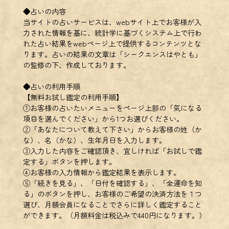
◆占いの内容
当サイトの占いサービスは、webサイト上でお客様が入
力された情報を基に、統計学に基づくシステム上で行わ
れた占い結果をwebページ上で提供するコンテンツとな
ります。占いの結果の文章は「シークエンスはやとも」
の監修の下、作成しております。
◆占いの利用手順
【無料お試し鑑定の利用手順】
①お客様の占いたいメニューをページ上部の「気になる
項目を選んでください」から1つお選びください。
②「あなたについて教えて下さい」からお客様の姓（か
な）、名（かな）、生年月日を入力します。
③入力した内容をご確認頂き、宜しければ「お試しで鑑
定する」ボタンを押します。
④お客様の入力情報から鑑定結果を表示します。
⑤「続きを見る」、「日付を確認する」、「全運命を知
る」のボタンを押し、お客様のご希望の決済方法を１つ
選び、月額会員になることでさらに詳しく鑑定すること
ができます。（月額料金は税込みで440円になります。）