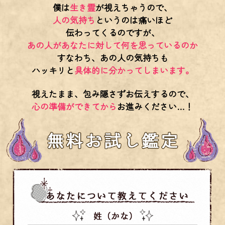
僕は
生き霊
が視えちゃうので、
人の気持ち
というのは痛いほど
伝わってくるのですが、
あの人があなたに対して何を思っているのか
すなわち、あの人の気持ちも
ハッキリと
具体的に分かってしまいます。
視えたまま、包み隠さずお伝えするので、
心の準備ができてから
お進みください…！