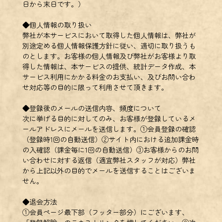
日から末日です。）
◆個人情報の取り扱い
弊社が本サービスにおいて取得した個人情報は、弊社が
別途定める個人情報保護方針に従い、適切に取り扱うも
のとします。お客様の個人情報及び弊社がお客様より取
得した情報は、本サービスの提供、統計データ作成、本
サービス利用にかかる料金のお支払い、及びお問い合わ
せ対応等の目的に限って利用させて頂きます。
◆登録後のメールの送信内容、頻度について
次に挙げる目的に対してのみ、お客様が登録しているメ
ールアドレスにメールを送信します。①会員登録の確認
（登録時1回の自動送信）②サイト内における追加課金時
の入確認（課金毎に1回の自動送信）③お客様からのお問
い合わせに対する返信（適宜弊社スタッフが対応）弊社
から上記以外の目的でメールを送信することはございま
せん。
◆退会方法
①会員ページ最下部（フッター部分）にございます、