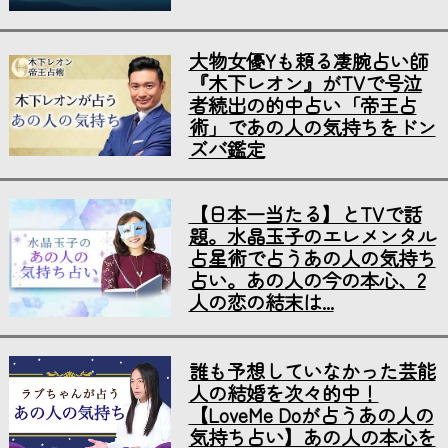
大物女優Yも頼る凄腕占い師
『木下レオン』がTVで号泣
者続出の的中占い「帝王占
術」であの人の気持ちをドン
ズバ鑑定
【日本一当たる】とTVで話
題。水晶玉子のエレメンタル
占星術で占うあの人の気持ち
占い。あの人の今の本心、2
人の恋の結末は...
誰も予想していなかった芸能
人の結婚を次々的中！
【LoveMe Doが占うあの人の
気持ち占い】あの人の本心を