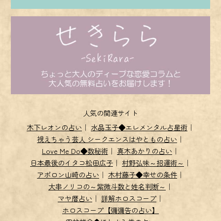
人気の関連サイト
木下レオンの占い
｜
水晶玉子◆エレメンタル占星術
｜
視えちゃう芸人 シークエンスはやともの占い
｜
Love Me Do◆数秘術
｜
真木あかりの占い
｜
日本最後のイタコ松田広子
｜
村野弘味～招運術～
｜
アポロン山崎の占い
｜
木村藤子◆幸せの条件
｜
大串ノリコの～紫微斗数と姓名判断～
｜
マヤ暦占い
｜
詳解ホロスコープ
｜
ホロスコープ【彌彌告の占い】