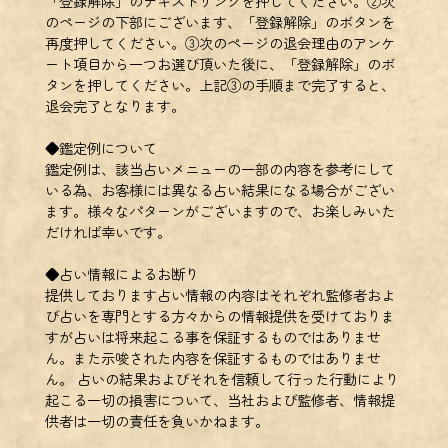
「登録解除」のテキストリンクを押してください。②次
のページの下部にございます、「登録解除」のボタンを
再度押してください。③次のページの退会理由のアンケ
ート項目から一つお選び頂いた後に、「登録解除」のボ
タンを押してください。上記③の手順まで完了すると、
退会完了となります。
◆鑑定例について
鑑定例は、該当占いメニューの一部の内容を参考にして
いる為、お客様には異なる占い結果になる場合がござい
ます。様々なパターンがございますので、お楽しみいた
だければ幸いです。
◆占い情報によるお断り
提供しております占い情報の内容はそれぞれ監修者およ
び占いを専門とする方々からの情報提供を受けておりま
すが占いは将来起こる事を保証するものではありませ
ん。また示唆された内容を保証するものではありませ
ん。 占いの結果およびそれを信頼して行った行動により
起こる一切の損害について、当社および監修者、情報提
供者は一切の責任を負いかねます。