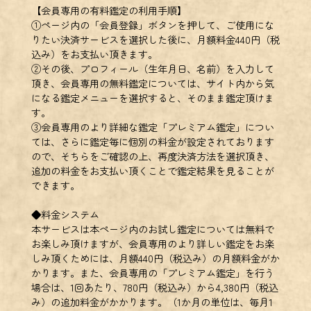
【会員専用の有料鑑定の利用手順】
①ページ内の「会員登録」ボタンを押して、ご使用にな
りたい決済サービスを選択した後に、月額料金440円（税
込み）をお支払い頂きます。
②その後、プロフィール（生年月日、名前）を入力して
頂き、会員専用の無料鑑定については、サイト内から気
になる鑑定メニューを選択すると、そのまま鑑定頂けま
す。
③会員専用のより詳細な鑑定「プレミアム鑑定」につい
ては、さらに鑑定毎に個別の料金が設定されております
ので、そちらをご確認の上、再度決済方法を選択頂き、
追加の料金をお支払い頂くことで鑑定結果を見ることが
できます。
◆料金システム
本サービスは本ページ内のお試し鑑定については無料で
お楽しみ頂けますが、会員専用のより詳しい鑑定をお楽
しみ頂くためには、月額440円（税込み）の月額料金がか
かります。また、会員専用の「プレミアム鑑定」を行う
場合は、1回あたり、780円（税込み）から4,380円（税込
み）の追加料金がかかります。（1か月の単位は、毎月1