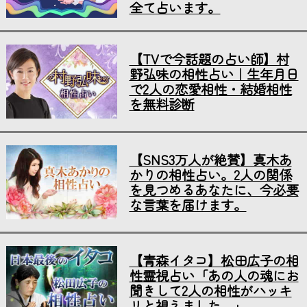
全て占います。
【TVで今話題の占い師】村
野弘味の相性占い｜生年月日
で2人の恋愛相性・結婚相性
を無料診断
【SNS3万人が絶賛】真木あ
かりの相性占い。2人の関係
を見つめるあなたに、今必要
な言葉を届けます。
【青森イタコ】松田広子の相
性霊視占い「あの人の魂にお
聞きして2人の相性がハッキ
リと視えました…」