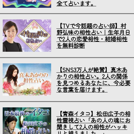
全て占います。
【TVで今話題の占い師】村
野弘味の相性占い｜生年月日
で2人の恋愛相性・結婚相性
を無料診断
【SNS3万人が絶賛】真木あ
かりの相性占い。2人の関係
を見つめるあなたに、今必要
な言葉を届けます。
【青森イタコ】松田広子の相
性霊視占い「あの人の魂にお
聞きして2人の相性がハッキ
リと視えました…」