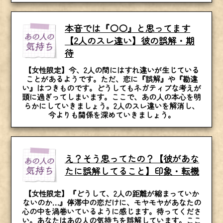
本音では『〇〇』と思ってます
【2人のスレ違い】彼の誤解・期
待
【女性限定】今、2人の間にはすれ違いが生じている
ことがあるようです。ただ、恋に『誤解』や『勘違
い』はつきものです。どうしてもネガティブな考えが
頭に過ぎってしまいます。ここで、あの人の本心を明
らかにしていきましょう。2人のスレ違いを解消し、
今よりも関係を深めていきましょう。
え？そう思ってたの？【彼があな
たに誤解してること】印象・転機
【女性限定】『どうして、2人の距離が縮まっていか
ないのか…』停滞中の恋だけに、モヤモヤがあなたの
心の中を渦巻いているように感じます。待ってくださ
い。あなたはあの人の気持ちを誤解しています。ここ