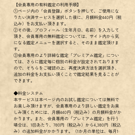
【会員専用の有料鑑定の利用手順】
①ページ内の「会員登録」ボタンを押して、ご使用にな
りたい決済サービスを選択した後に、月額料金440円（税
込み）をお支払い頂きます。
②その後、プロフィール（生年月日、名前）を入力して
頂き、会員専用の無料鑑定については、サイト内から気
になる鑑定メニューを選択すると、そのまま鑑定頂けま
す。
③会員専用のより詳細な鑑定「プレミアム鑑定」につい
ては、さらに鑑定毎に個別の料金が設定されております
ので、そちらをご確認の上、再度決済方法を選択頂き、
追加の料金をお支払い頂くことで鑑定結果を見ることが
できます。
◆料金システム
本サービスは本ページ内のお試し鑑定については無料で
お楽しみ頂けますが、会員専用のより詳しい鑑定をお楽
しみ頂くためには、月額440円（税込み）の月額料金がか
かります。また、会員専用の「プレミアム鑑定」を行う
場合は、1回あたり、780円（税込み）から4,380円（税込
み）の追加料金がかかります。（1か月の単位は、毎月1