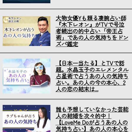
大物女優Yも頼る凄腕占い師
『木下レオン』がTVで号泣
者続出の的中占い「帝王占
術」であの人の気持ちをドン
ズバ鑑定
【日本一当たる】とTVで話
題。水晶玉子のエレメンタル
占星術で占うあの人の気持ち
占い。あの人の今の本心、2
人の恋の結末は...
誰も予想していなかった芸能
人の結婚を次々的中！
【LoveMe Doが占うあの人の
気持ち占い】あの人の本心を