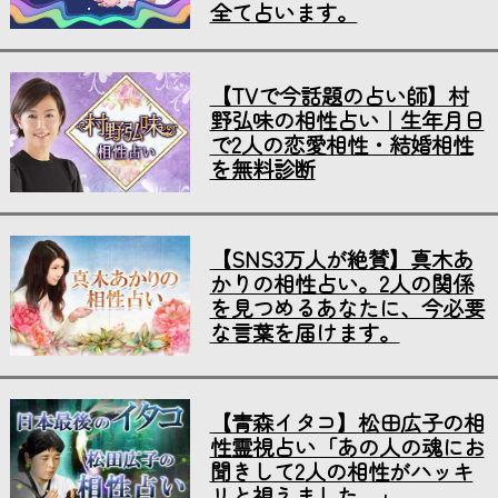
全て占います。
【TVで今話題の占い師】村
野弘味の相性占い｜生年月日
で2人の恋愛相性・結婚相性
を無料診断
【SNS3万人が絶賛】真木あ
かりの相性占い。2人の関係
を見つめるあなたに、今必要
な言葉を届けます。
【青森イタコ】松田広子の相
性霊視占い「あの人の魂にお
聞きして2人の相性がハッキ
リと視えました…」