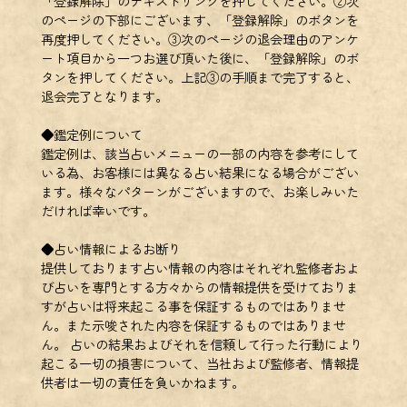
「登録解除」のテキストリンクを押してください。②次
のページの下部にございます、「登録解除」のボタンを
再度押してください。③次のページの退会理由のアンケ
ート項目から一つお選び頂いた後に、「登録解除」のボ
タンを押してください。上記③の手順まで完了すると、
退会完了となります。
◆鑑定例について
鑑定例は、該当占いメニューの一部の内容を参考にして
いる為、お客様には異なる占い結果になる場合がござい
ます。様々なパターンがございますので、お楽しみいた
だければ幸いです。
◆占い情報によるお断り
提供しております占い情報の内容はそれぞれ監修者およ
び占いを専門とする方々からの情報提供を受けておりま
すが占いは将来起こる事を保証するものではありませ
ん。また示唆された内容を保証するものではありませ
ん。 占いの結果およびそれを信頼して行った行動により
起こる一切の損害について、当社および監修者、情報提
供者は一切の責任を負いかねます。