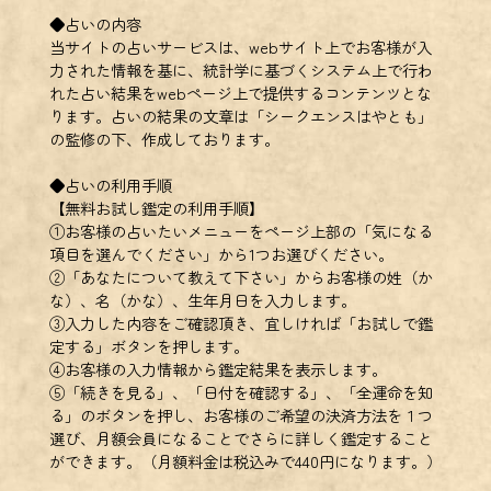
◆占いの内容
当サイトの占いサービスは、webサイト上でお客様が入
力された情報を基に、統計学に基づくシステム上で行わ
れた占い結果をwebページ上で提供するコンテンツとな
ります。占いの結果の文章は「シークエンスはやとも」
の監修の下、作成しております。
◆占いの利用手順
【無料お試し鑑定の利用手順】
①お客様の占いたいメニューをページ上部の「気になる
項目を選んでください」から1つお選びください。
②「あなたについて教えて下さい」からお客様の姓（か
な）、名（かな）、生年月日を入力します。
③入力した内容をご確認頂き、宜しければ「お試しで鑑
定する」ボタンを押します。
④お客様の入力情報から鑑定結果を表示します。
⑤「続きを見る」、「日付を確認する」、「全運命を知
る」のボタンを押し、お客様のご希望の決済方法を１つ
選び、月額会員になることでさらに詳しく鑑定すること
ができます。（月額料金は税込みで440円になります。）