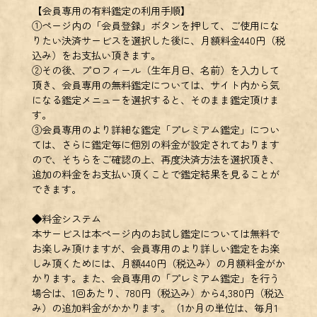
【会員専用の有料鑑定の利用手順】
①ページ内の「会員登録」ボタンを押して、ご使用にな
りたい決済サービスを選択した後に、月額料金440円（税
込み）をお支払い頂きます。
②その後、プロフィール（生年月日、名前）を入力して
頂き、会員専用の無料鑑定については、サイト内から気
になる鑑定メニューを選択すると、そのまま鑑定頂けま
す。
③会員専用のより詳細な鑑定「プレミアム鑑定」につい
ては、さらに鑑定毎に個別の料金が設定されております
ので、そちらをご確認の上、再度決済方法を選択頂き、
追加の料金をお支払い頂くことで鑑定結果を見ることが
できます。
◆料金システム
本サービスは本ページ内のお試し鑑定については無料で
お楽しみ頂けますが、会員専用のより詳しい鑑定をお楽
しみ頂くためには、月額440円（税込み）の月額料金がか
かります。また、会員専用の「プレミアム鑑定」を行う
場合は、1回あたり、780円（税込み）から4,380円（税込
み）の追加料金がかかります。（1か月の単位は、毎月1