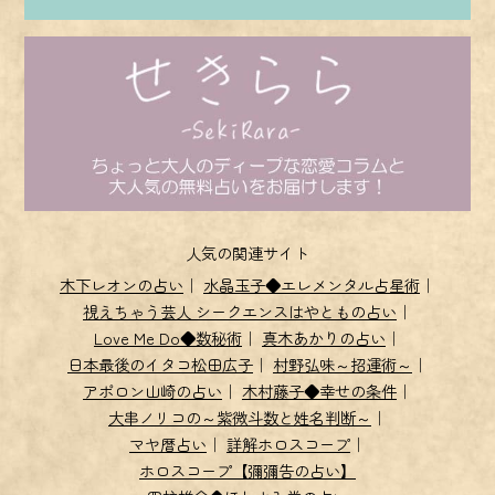
人気の関連サイト
木下レオンの占い
｜
水晶玉子◆エレメンタル占星術
｜
視えちゃう芸人 シークエンスはやともの占い
｜
Love Me Do◆数秘術
｜
真木あかりの占い
｜
日本最後のイタコ松田広子
｜
村野弘味～招運術～
｜
アポロン山崎の占い
｜
木村藤子◆幸せの条件
｜
大串ノリコの～紫微斗数と姓名判断～
｜
マヤ暦占い
｜
詳解ホロスコープ
｜
ホロスコープ【彌彌告の占い】