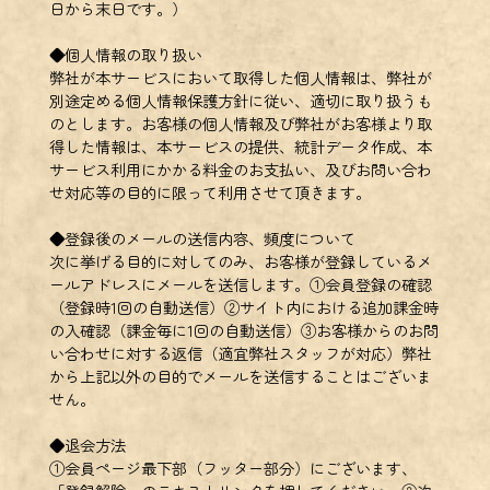
日から末日です。）
◆個人情報の取り扱い
弊社が本サービスにおいて取得した個人情報は、弊社が
別途定める個人情報保護方針に従い、適切に取り扱うも
のとします。お客様の個人情報及び弊社がお客様より取
得した情報は、本サービスの提供、統計データ作成、本
サービス利用にかかる料金のお支払い、及びお問い合わ
せ対応等の目的に限って利用させて頂きます。
◆登録後のメールの送信内容、頻度について
次に挙げる目的に対してのみ、お客様が登録しているメ
ールアドレスにメールを送信します。①会員登録の確認
（登録時1回の自動送信）②サイト内における追加課金時
の入確認（課金毎に1回の自動送信）③お客様からのお問
い合わせに対する返信（適宜弊社スタッフが対応）弊社
から上記以外の目的でメールを送信することはございま
せん。
◆退会方法
①会員ページ最下部（フッター部分）にございます、