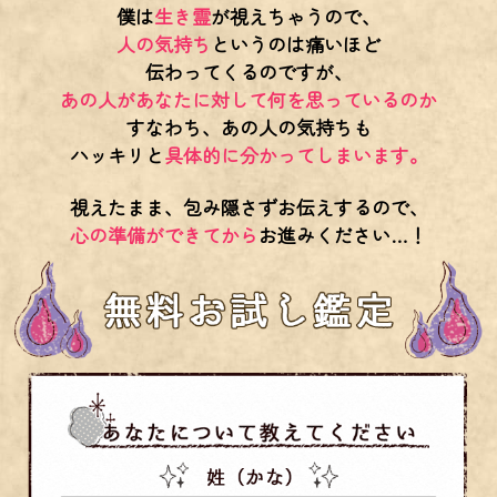
僕は
生き霊
が視えちゃうので、
人の気持ち
というのは痛いほど
伝わってくるのですが、
あの人があなたに対して何を思っているのか
すなわち、あの人の気持ちも
ハッキリと
具体的に分かってしまいます。
視えたまま、包み隠さずお伝えするので、
心の準備ができてから
お進みください…！