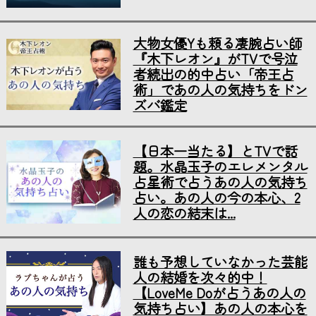
大物女優Yも頼る凄腕占い師
『木下レオン』がTVで号泣
者続出の的中占い「帝王占
術」であの人の気持ちをドン
ズバ鑑定
【日本一当たる】とTVで話
題。水晶玉子のエレメンタル
占星術で占うあの人の気持ち
占い。あの人の今の本心、2
人の恋の結末は...
誰も予想していなかった芸能
人の結婚を次々的中！
【LoveMe Doが占うあの人の
気持ち占い】あの人の本心を