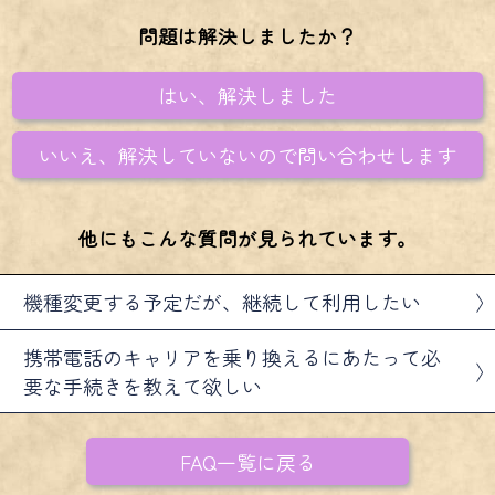
結婚
好きな人の気持ち
問題は解決しましたか？
片想いは成就する?
相性
はい、解決しました
宿縁
復縁
不倫
いいえ、解決していないので問い合わせします
あの人の夜の姿
他にもこんな質問が見られています。
機種変更する予定だが、継続して利用したい
携帯電話のキャリアを乗り換えるにあたって必
要な手続きを教えて欲しい
FAQ一覧に戻る