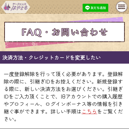
MENU
基本性格鑑定
開運おみくじ
プレミアム鑑定
長期継続特典
今月の特集
無料鑑定
決済方法・クレジットカードを変更したい
購入履歴
プロフィール変更
一度登録解除を行って頂く必要があります。登録解
除の際に、引継ぎIDをお控えください。新規登録す
お問い合わせ
あとで占うリスト
る際に、新しい決済方法をお選びください。引継ぎ
IDをご入力頂くことで、旧アカウントでの購入履歴
メルマガ登録・解除
やプロフィール、ログインボーナス等の情報を引き
継ぐ事ができます。詳しい手順は
こちら
をご覧くだ
さい。
人生
仕事
出会い